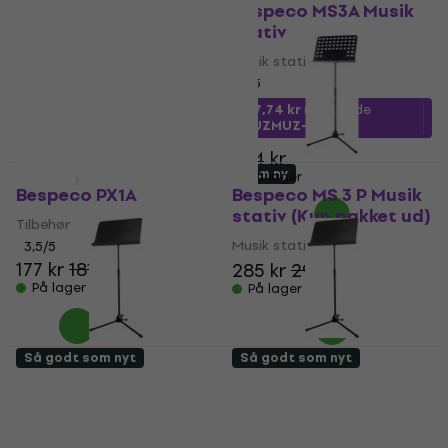
Bespeco BP 1 EXN
Bespeco MS3A Musik
Musik stativ
stativ
Musik stativ
Musik stativ
4,4
/5
3
/5
147 kr
317,74 kr
med kode
På lager
MUZMUZ-10
364 kr
Som ny
Som ny
På lager
Bespeco PX1A
Bespeco MS 3 P Musik
stativ (Kun pakket ud)
Tilbehør
Musik stativ
3,5
/5
177 kr
181 kr
285 kr
298 kr
På lager
På lager
Så godt som nyt
Så godt som nyt
Bespeco MS3A Musik
Bespeco MS3A Musik
stativ (Som ny)
stativ (Som ny)
Musik stativ
Musik stativ