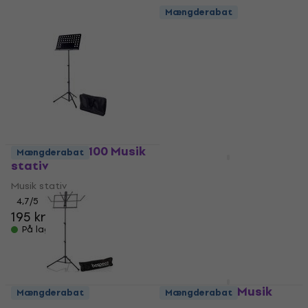
Mængderabat
Bespeco BAS100 Musik
Mængderabat
stativ
Bespeco BP01X Musik
stativ
Musik stativ
4,7
/5
Musik stativ
195 kr
4,8
/5
På lager
129 kr
På lager
Bespeco PX1 Musik
Mængderabat
Mængderabat
stativ
Bespeco BP04X Musik