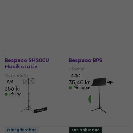
stativ
Musik stativ
Musik stativ
4,8
/5
504 kr
4,8
/5
På lager
170 kr
På lager
Mængderabat
Mængderabat
Bespeco SH200U
Bespeco BPS
Musik stativ
Tilbehør
Musik stativ
3,5
/5
35,40 kr
36,20 kr
5
/5
356 kr
På lager
På lager
Mængderabat
Kun pakket ud