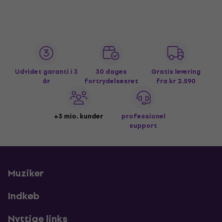
Udvidet garanti i 3
30 dages
Gratis levering
år
fortrydelsesret
fra kr 2.590
+3 mio. kunder
professionel
support
Muziker
Indkøb
Nyttige links