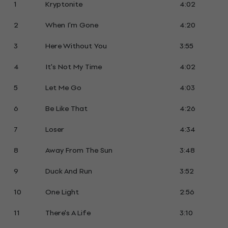
1
Kryptonite
4:02
2
When I'm Gone
4:20
3
Here Without You
3:55
4
It's Not My Time
4:02
5
Let Me Go
4:03
6
Be Like That
4:26
7
Loser
4:34
8
Away From The Sun
3:48
9
Duck And Run
3:52
10
One Light
2:56
11
There's A Life
3:10