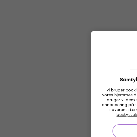
Samtyk
Vi bruger cooki
vores hjemmeside
bruger vi dem t
annoncering på t
i overensste
beskyttel