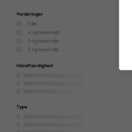
Vurderinger
5
(
0
)
4 og højere
(
0
)
3 og højere
(
0
)
2 og højere
(
0
)
Håndfærdighed
Type