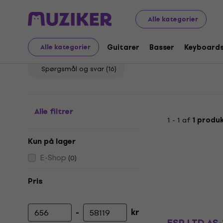
Musikinstrumenter
Guitarer
Elektriske guitarer
Elek
Alle kategorier
Elektriske guitarer - al
Guitarer
Basser
Keyboard
Alle kategorier
Spørgsmål og svar
(16)
Alle filtrer
1 - 1 af
1 produ
Kun på lager
E-Shop
(
0
)
Pris
-
kr
Minimumspris
Maksimal pris
ESP LTD AS-