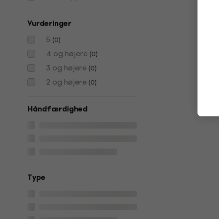
Vurderinger
5
(
0
)
4 og højere
(
0
)
3 og højere
(
0
)
2 og højere
(
0
)
Håndfærdighed
Type