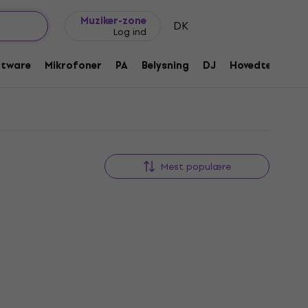
Gaveideer
FAQ
Muziker Blog
Muziker-zone
DK
Log ind
ftware
Mikrofoner
PA
Belysning
DJ
Hovedtelefone
Mest populære