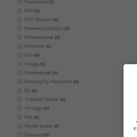
Pasadena
(
0
)
PRS
(
0
)
PSD Guitars
(
0
)
Reverend Guitars
(
0
)
Rickenbacker
(
0
)
Schecter
(
0
)
Sire
(
0
)
Stagg
(
0
)
Steinberger
(
0
)
Sterling by MusicMan
(
0
)
SX
(
0
)
Traveler Guitar
(
0
)
Vintage
(
0
)
Vox
(
0
)
Wylde Audio
(
0
)
E
Yamaha
(
0
)