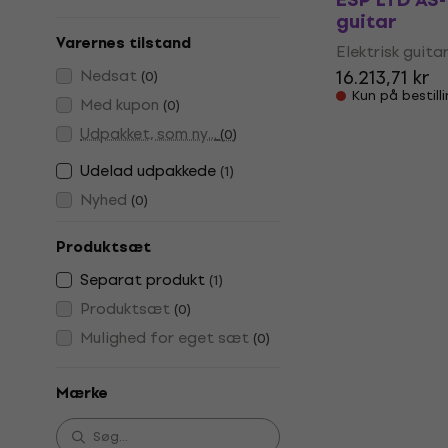
guitar
Varernes tilstand
Elektrisk guita
Nedsat
16.213,71 kr
(
0
)
Kun på bestill
Med kupon
(
0
)
Udpakket, som ny...
(
0
)
Udelad udpakkede
(
1
)
Nyhed
(
0
)
Produktsæt
Separat produkt
(
1
)
Produktsæt
(
0
)
Mulighed for eget sæt
(
0
)
Mærke